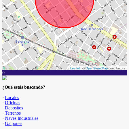
Leaflet
| ©
OpenStreetMap
contributors
0
¿Qué estás buscando?
·
Locales
·
Oficinas
·
Depositos
·
Terrenos
·
Naves Industriales
·
Galpones