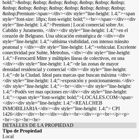
bold;">&nbsp; &nbsp; &nbsp; &nbsp; &nbsp; &nbsp; &nbsp;
&nbsp; &nbsp; &nbsp; &nbsp; &nbsp; &nbsp; &nbsp; &nbsp;
&nbsp;Premium</span></div><div style="line-height: 1.4;"><span
style="font-size: 18px; font-weight: bold;"><br></span></div><div
style="line-height: 1.4;">Premium | Local comercial sobre Av.
Cabildo y Juramento, </div><div style="line-height: 1.4;">en el
corazón de Belgrano. Una ubicación estratégica de </div><div
style="line-height: 1.4;">altísima visibilidad, con intenso tránsito
peatonal y </div><div style="line-height: 1.4;">vehicular. Excelente
conectividad por Subte, Metrobus, </div><div style="line-height:
1.4;">Ferrocarril Mitre y múltiples líneas de colectivos, en una
</div><div style="line-height: 1.4;">de las zonas de mayor
densidad residencial y comercial </div><div style="line-height:
1.4;">de la Ciudad. Ideal para marcas que buscan máxima </div>
<div style="line-height: 1.4;">exposición y posicionamiento.</div>
<div style="line-height: 1.4;"><br></div><div style="line-height:
1.4;">Podés ver mas opciones en</div><div style="line-height:
1.4;"><span style="font-weight: bold;">LOCALES.COM</span>
</div><div style="line-height: 1.4;">REALCHEB
INMOBILIARIA</div><div style="line-height: 1.4;"> CPI
1426</div><div><br></div><div><br></div><p><br></p><p>
<br></p><br><br>
DETALLES DE LA PROPIEDAD
Tipo de Propiedad
Local