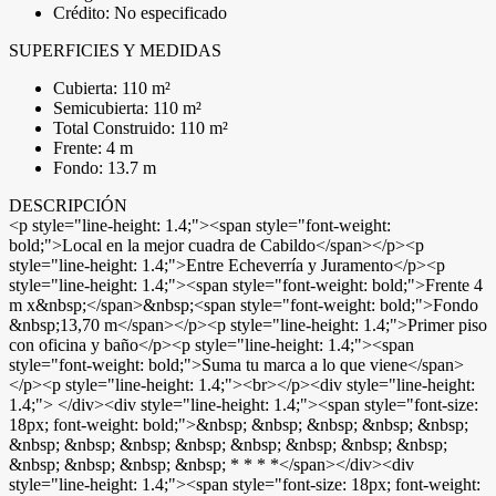
Crédito: No especificado
SUPERFICIES Y MEDIDAS
Cubierta: 110 m²
Semicubierta: 110 m²
Total Construido: 110 m²
Frente: 4 m
Fondo: 13.7 m
DESCRIPCIÓN
<p style="line-height: 1.4;"><span style="font-weight:
bold;">Local en la mejor cuadra de Cabildo</span></p><p
style="line-height: 1.4;">Entre Echeverría y Juramento</p><p
style="line-height: 1.4;"><span style="font-weight: bold;">Frente 4
m x&nbsp;</span>&nbsp;<span style="font-weight: bold;">Fondo
&nbsp;13,70 m</span></p><p style="line-height: 1.4;">Primer piso
con oficina y baño</p><p style="line-height: 1.4;"><span
style="font-weight: bold;">Suma tu marca a lo que viene</span>
</p><p style="line-height: 1.4;"><br></p><div style="line-height:
1.4;"> </div><div style="line-height: 1.4;"><span style="font-size:
18px; font-weight: bold;">&nbsp; &nbsp; &nbsp; &nbsp; &nbsp;
&nbsp; &nbsp; &nbsp; &nbsp; &nbsp; &nbsp; &nbsp; &nbsp;
&nbsp; &nbsp; &nbsp; &nbsp; * * * *</span></div><div
style="line-height: 1.4;"><span style="font-size: 18px; font-weight: