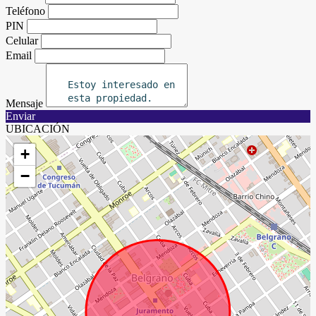
Teléfono
PIN
Celular
Email
Mensaje
Enviar
UBICACIÓN
+
−