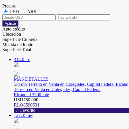
Precios
USD
ARS
Aplicar
Apto crédito
Ubicación
Superficie Cubierta
Medida de fondo
Superficie Total
314.0 m²
-
MÁS DETALLES
Terreno en Venta en Colegiales, Capital Federal
Elcano al 3500 lote
USD750.000
RLO8590531
+/- Favorito
127.35 m²
-