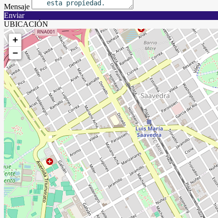
Mensaje
Enviar
UBICACIÓN
+
−