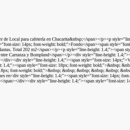
er de Local para cafetería en Chacarita&nbsp;</span></p><p style="lin
ont-size: 14px; font-weight: bold;">Fondo</span><span style="font-s
 plantas. Total 202 m2</span></p><p style="line-height: 1.4;"><span s
ntre Carranza y Bompland</span></p><div style="line-height: 1.4;"><
></div><div style="line-height: 1.4;"><span style="font-size: 14px;">
ht: 1.4;"><span style="font-size: 18px; font-weight: bold;">&nbsp; 
e: 18px; font-weight: bold;">&nbsp; &nbsp; &nbsp; &nbsp; &nbsp; &n
ones en<div style="line-height: 1.4;"><span style="font-size: 14px;
pan></div><div style="line-height: 1.4;"><span style="font-size: 14