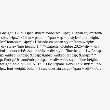
e-height: 1.4;"><span style="font-size: 14px;"><span style="font-
ize: 14px;"> 14 m + patio . </span></p><p style="line-height:
tyle="font-size: 14px;">Ubicado en <span style="font-weight:
div style="line-height: 1.4;">Entrega: Octubre 2026</div><div
Vení a conocerlo!</span></div><div style="line-height: 1.4;"><span
&nbsp; &nbsp; &nbsp; &nbsp; &nbsp; &nbsp; &nbsp; &nbsp; * *
bsp; &nbsp;Urbano&nbsp;</span></div><div style="line-height:
 font-weight: bold;">LOCALES.COM</span></div><div style="line-
px; font-weight: bold;">Tasaciones sin cargo</span></div></div>