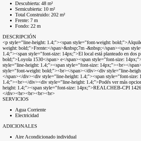
Descubierta: 48 m²
Semicubierta: 10 m²
Total Construido: 202 m²
Frente: 7 m
Fondo: 22 m
DESCRIPCIÓN
<p style="line-height: 1.4;"><span style="font-weight: bold;">Alquil
weight: bold;">Frente:</span>&nbsp;7m -&nbsp;</span><span style="f
1.4;"><span style="font-size: 14px;">El local está planteado en dos
bold;">Loyola 1530</span> e</span><span style="font-size: 14px;">
style="line-height: 1.4;"><span style="font-size: 14px;"><br></span
style="font-weight: bold;"><br></span></div><div style="line-heig
</span></div><div style="line-height: 1.4;"><span style="font-siz
1.4;"><br></div><div style="line-height: 1.4;">Podés ver más opci
height: 1.4;"><span style="font-size: 14px;">REALCHEB-CPI 1426</s
</div><br><br><br><br>
SERVICIOS
Agua Corriente
Electricidad
ADICIONALES
Aire Acondicionado individual