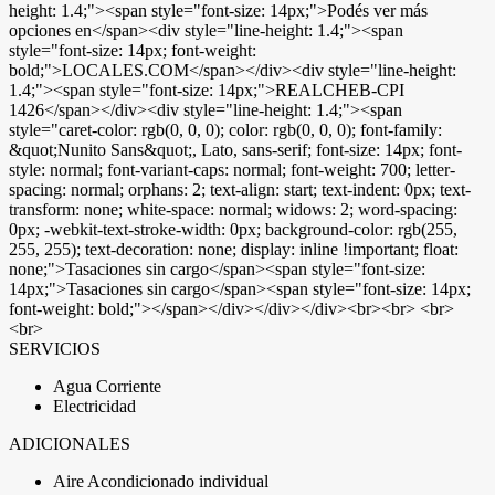
height: 1.4;"><span style="font-size: 14px;">Podés ver más
opciones en</span><div style="line-height: 1.4;"><span
style="font-size: 14px; font-weight:
bold;">LOCALES.COM</span></div><div style="line-height:
1.4;"><span style="font-size: 14px;">REALCHEB-CPI
1426</span></div><div style="line-height: 1.4;"><span
style="caret-color: rgb(0, 0, 0); color: rgb(0, 0, 0); font-family:
&quot;Nunito Sans&quot;, Lato, sans-serif; font-size: 14px; font-
style: normal; font-variant-caps: normal; font-weight: 700; letter-
spacing: normal; orphans: 2; text-align: start; text-indent: 0px; text-
transform: none; white-space: normal; widows: 2; word-spacing:
0px; -webkit-text-stroke-width: 0px; background-color: rgb(255,
255, 255); text-decoration: none; display: inline !important; float:
none;">Tasaciones sin cargo</span><span style="font-size:
14px;">Tasaciones sin cargo</span><span style="font-size: 14px;
font-weight: bold;"></span></div></div></div><br><br> <br>
<br>
SERVICIOS
Agua Corriente
Electricidad
ADICIONALES
Aire Acondicionado individual