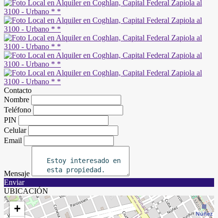
Contacto
Nombre
Teléfono
PIN
Celular
Email
Mensaje
Enviar
UBICACIÓN
+