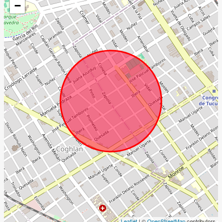
−
Leaflet
| ©
OpenStreetMap
contributors