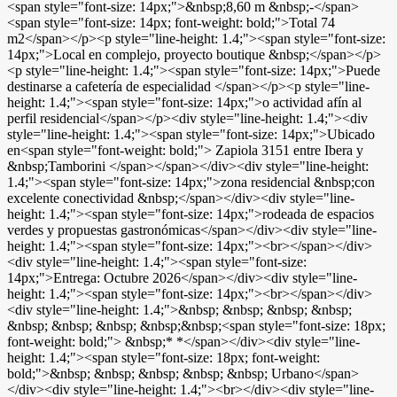
<span style="font-size: 14px;">&nbsp;8,60 m &nbsp;-</span>
<span style="font-size: 14px; font-weight: bold;">Total 74
m2</span></p><p style="line-height: 1.4;"><span style="font-size:
14px;">Local en complejo, proyecto boutique &nbsp;</span></p>
<p style="line-height: 1.4;"><span style="font-size: 14px;">Puede
destinarse a cafetería de especialidad </span></p><p style="line-
height: 1.4;"><span style="font-size: 14px;">o actividad afín al
perfil residencial</span></p><div style="line-height: 1.4;"><div
style="line-height: 1.4;"><span style="font-size: 14px;">Ubicado
en<span style="font-weight: bold;"> Zapiola 3151 entre Ibera y
&nbsp;Tamborini </span></span></div><div style="line-height:
1.4;"><span style="font-size: 14px;">zona residencial &nbsp;con
excelente conectividad &nbsp;</span></div><div style="line-
height: 1.4;"><span style="font-size: 14px;">rodeada de espacios
verdes y propuestas gastronómicas</span></div><div style="line-
height: 1.4;"><span style="font-size: 14px;"><br></span></div>
<div style="line-height: 1.4;"><span style="font-size:
14px;">Entrega: Octubre 2026</span></div><div style="line-
height: 1.4;"><span style="font-size: 14px;"><br></span></div>
<div style="line-height: 1.4;">&nbsp; &nbsp; &nbsp; &nbsp;
&nbsp; &nbsp; &nbsp; &nbsp;&nbsp;<span style="font-size: 18px;
font-weight: bold;"> &nbsp;* *</span></div><div style="line-
height: 1.4;"><span style="font-size: 18px; font-weight:
bold;">&nbsp; &nbsp; &nbsp; &nbsp; &nbsp; Urbano</span>
</div><div style="line-height: 1.4;"><br></div><div style="line-