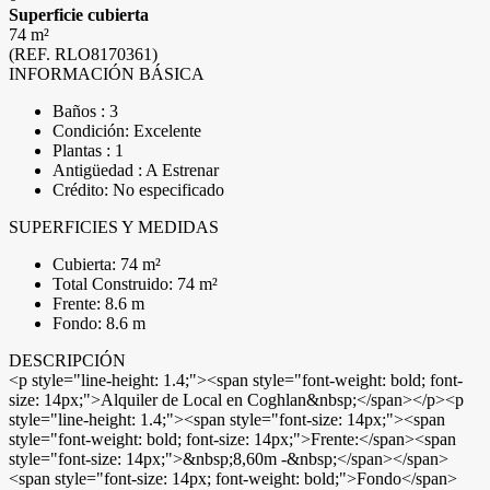
Superficie cubierta
74 m²
(REF. RLO8170361)
INFORMACIÓN BÁSICA
Baños : 3
Condición: Excelente
Plantas : 1
Antigüedad : A Estrenar
Crédito: No especificado
SUPERFICIES Y MEDIDAS
Cubierta: 74 m²
Total Construido: 74 m²
Frente: 8.6 m
Fondo: 8.6 m
DESCRIPCIÓN
<p style="line-height: 1.4;"><span style="font-weight: bold; font-
size: 14px;">Alquiler de Local en Coghlan&nbsp;</span></p><p
style="line-height: 1.4;"><span style="font-size: 14px;"><span
style="font-weight: bold; font-size: 14px;">Frente:</span><span
style="font-size: 14px;">&nbsp;8,60m -&nbsp;</span></span>
<span style="font-size: 14px; font-weight: bold;">Fondo</span>