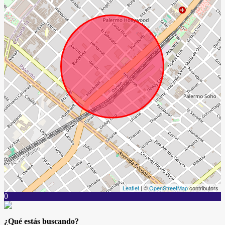
Leaflet
| ©
OpenStreetMap
contributors
0
¿Qué estás buscando?