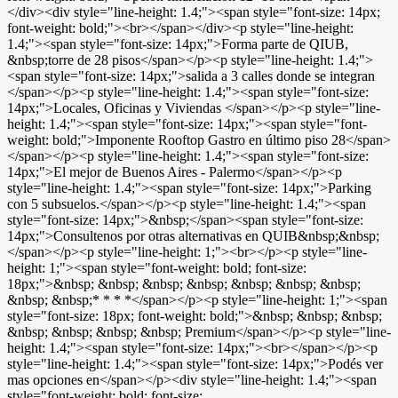
</div><div style="line-height: 1.4;"><span style="font-size: 14px;
font-weight: bold;"><br></span></div><p style="line-height:
1.4;"><span style="font-size: 14px;">Forma parte de QIUB,
&nbsp;torre de 28 pisos</span></p><p style="line-height: 1.4;">
<span style="font-size: 14px;">salida a 3 calles donde se integran
</span></p><p style="line-height: 1.4;"><span style="font-size:
14px;">Locales, Oficinas y Viviendas </span></p><p style="line-
height: 1.4;"><span style="font-size: 14px;"><span style="font-
weight: bold;">Imponente Rooftop Gastro en último piso 28</span>
</span></p><p style="line-height: 1.4;"><span style="font-size:
14px;">El mejor de Buenos Aires - Palermo</span></p><p
style="line-height: 1.4;"><span style="font-size: 14px;">Parking
con 5 subsuelos.</span></p><p style="line-height: 1.4;"><span
style="font-size: 14px;">&nbsp;</span><span style="font-size:
14px;">Consultenos por otras alternativas en QUIB&nbsp;&nbsp;
</span></p><p style="line-height: 1;"><br></p><p style="line-
height: 1;"><span style="font-weight: bold; font-size:
18px;">&nbsp; &nbsp; &nbsp; &nbsp; &nbsp; &nbsp; &nbsp;
&nbsp; &nbsp;* * * *</span></p><p style="line-height: 1;"><span
style="font-size: 18px; font-weight: bold;">&nbsp; &nbsp; &nbsp;
&nbsp; &nbsp; &nbsp; &nbsp; Premium</span></p><p style="line-
height: 1.4;"><span style="font-size: 14px;"><br></span></p><p
style="line-height: 1.4;"><span style="font-size: 14px;">Podés ver
mas opciones en</span></p><div style="line-height: 1.4;"><span
style="font-weight: bold; font-size: