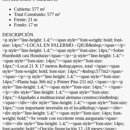
Cubierta: 577 m²
Total Construido: 577 m²
Frente: 21 m
Fondo: 17 m
DESCRIPCIÓN
<p style="line-height: 1.4;"><span style="font-weight: bold; font-
size: 14px;">LOCAL EN PALERMO - QIUB&nbsp;</span></p>
<p style="line-height: 1.4;"><span style="font-size: 14px;">Sobre
Humboldt casi Honduras</span></p><p style="line-height: 1.4;">
<span style="font-size: 14px;"><span style="font-size:
14px;">Local 21 X 17 metros &nbsp;aprox, total </span><span
style="font-weight: bold; font-size: 14px;">&nbsp;577m2</span>
</span></p><p style="line-height: 1.4;"><span style="font-size:
14px;">Planta baja 366 m2 y Primer Piso 211 m2.</span></p><p
style="line-height: 1.4;"><span style="font-size: 14px;"> </span>
</p><div style="line-height: 1.4;"><span style="font-size:
14px;">Alquilado a multinacional alemana construcción&nbsp;
</span></div><div style="line-height: 1.4;"><span style="font-size:
14px;">con importante inversión en el local&nbsp;</span></div>
<div style="line-height: 1.4;"><span style="font-size: 14px; font-
weight: bold;">Se vende con excelente renta asegurada</span>
</div><div style="line-height: 1.4;"><span style="font-size: 14px;
font-weight: bold;">Opción financiación 12 -18 meses</span>