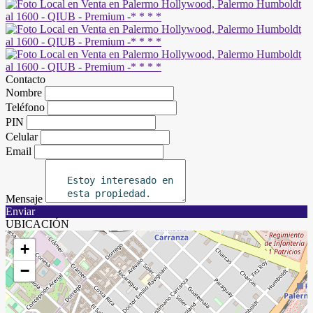
Contacto
Nombre
Teléfono
PIN
Celular
Email
Mensaje
Enviar
UBICACIÓN
+
−