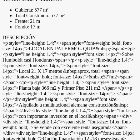
Cubierta: 577 m²
Total Construido: 577 m²
Frente: 21 m
Fondo: 17 m
DESCRIPCIÓN
<p style="line-height: 1.4;"><span style="font-weight: bold; font-
size: 14px;">LOCAL EN PALERMO - QIUB&nbsp;</span></p>
<p style="line-height: 1.4;"><span style="font-size: 14px;">Sobre
Humboldt casi Honduras</span></p><p style="line-height: 1.4;">
<span style="font-size: 14px;"><span style="font-size:
14px;">Local 21 X 17 metros &nbsp;aprox, total </span><span
style="font-weight: bold; font-size: 14px;">&nbsp;577m2</span>
</span></p><p style="line-height: 1.4;"><span style="font-size:
14px;">Planta baja 366 m2 y Primer Piso 211 m2.</span></p><p
style="line-height: 1.4;"><span style="font-size: 14px;"> </span>
</p><div style="line-height: 1.4;"><span style="font-size:
14px;">Alquilado a multinacional alemana construcción&nbsp;
</span></div><div style="line-height: 1.4;"><span style="font-size:
14px;">con importante inversión en el local&nbsp;</span></div>
<div style="line-height: 1.4;"><span style="font-size: 14px; font-
weight: bold;">Se vende con excelente renta asegurada</span>
</div><div style="line-height: 1.4;"><span style="font-size: 14px;
font-weight: bold;">Opción financiación 12 -18 meses</span>