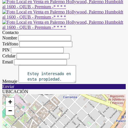
Contacto
Nombre
Teléfono
PIN
Celular
Email
Mensaje
Enviar
UBICACIÓN
+
−