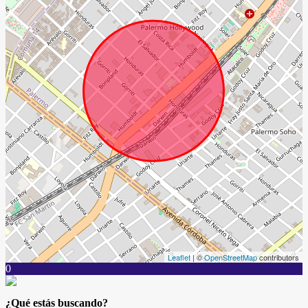
Leaflet
| ©
OpenStreetMap
contributors
0
¿Qué estás buscando?