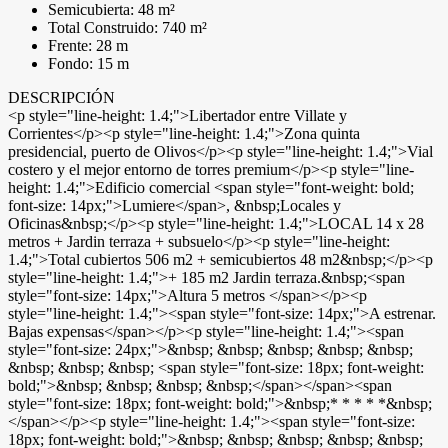
Semicubierta: 48 m²
Total Construido: 740 m²
Frente: 28 m
Fondo: 15 m
DESCRIPCIÓN
<p style="line-height: 1.4;">Libertador entre Villate y
Corrientes</p><p style="line-height: 1.4;">Zona quinta
presidencial, puerto de Olivos</p><p style="line-height: 1.4;">Vial
costero y el mejor entorno de torres premium</p><p style="line-
height: 1.4;">Edificio comercial <span style="font-weight: bold;
font-size: 14px;">Lumiere</span>, &nbsp;Locales y
Oficinas&nbsp;</p><p style="line-height: 1.4;">LOCAL 14 x 28
metros + Jardin terraza + subsuelo</p><p style="line-height:
1.4;">Total cubiertos 506 m2 + semicubiertos 48 m2&nbsp;</p><p
style="line-height: 1.4;">+ 185 m2 Jardin terraza.&nbsp;<span
style="font-size: 14px;">Altura 5 metros </span></p><p
style="line-height: 1.4;"><span style="font-size: 14px;">A estrenar.
Bajas expensas</span></p><p style="line-height: 1.4;"><span
style="font-size: 24px;">&nbsp; &nbsp; &nbsp; &nbsp; &nbsp;
&nbsp; &nbsp; &nbsp; <span style="font-size: 18px; font-weight:
bold;">&nbsp; &nbsp; &nbsp; &nbsp;</span></span><span
style="font-size: 18px; font-weight: bold;">&nbsp;* * * * *&nbsp;
</span></p><p style="line-height: 1.4;"><span style="font-size:
18px; font-weight: bold;">&nbsp; &nbsp; &nbsp; &nbsp; &nbsp;