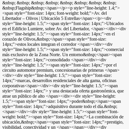
&nbsp; &nbsp; &nbsp; &nbsp; &nbsp; &nbsp; &nbsp; &nbsp;
&nbsp;Flagship&nbsp;</span></p><p style="line-height: 1.4;">
<span style="font-size: 14px; font-weight: bold;">Av. del
Libertador – Olivos | Ubicación 5 Estrellas</span></p><div
style="line-height: 1.5;"><span style="font-size: 14px;">Ubicados
en el Edificio Lumiere, sobre Av. del Libertador, </span></div><div
style="line-height: 1.5;"><span style="font-size: 14px;">en el
corazón de Olivos,&nbsp;</span><span style="font-size:
14px;">estos locales integran el corredor </span></div><div
style="line-height: 1.5;"><span style="font-size: 14px;">comercial
más exclusivo de la Zona Norte. Un entorno&nbsp;</span><span
style="font-size: 14px;">consolidado </span></div><div
style="line-height: 1.5;"><span style="font-size: 14px;">por el
circuito automotor premium, concesionarias de primeras </span>
</div><div style="line-height: 1.5;"><span style="font-size:
14px;">marcas, desarrollos residenciales de alta gama, oficinas
corporativas</span></div><div style="line-height: 1.5;"><span
style="font-size: 14px;"> y una destacada oferta gastronómica, que
atrae un público de alto </span></div><div style="line-height:
1.5;"><span style="font-size: 14px;">poder&nbsp;</span><span
style="font-size: 14px;">adquisitivo durante todo el día.&nbsp;
</span></div><div style="line-height: 1.5;"><span style="font-
weight: bold;"><span style="font-size: 14px;">La combinación de
ubicación,&nbsp;</span><span style="font-size: 14px;">prestigio,
visibilidad, conectividad y un </span></span></div><div