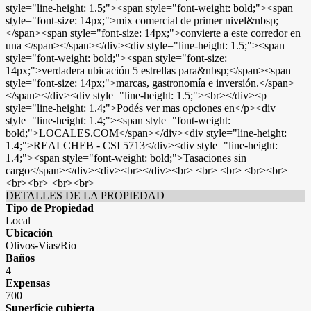
style="line-height: 1.5;"><span style="font-weight: bold;"><span
style="font-size: 14px;">mix comercial de primer nivel&nbsp;
</span><span style="font-size: 14px;">convierte a este corredor en
una </span></span></div><div style="line-height: 1.5;"><span
style="font-weight: bold;"><span style="font-size:
14px;">verdadera ubicación 5 estrellas para&nbsp;</span><span
style="font-size: 14px;">marcas, gastronomía e inversión.</span>
</span></div><div style="line-height: 1.5;"><br></div><p
style="line-height: 1.4;">Podés ver mas opciones en</p><div
style="line-height: 1.4;"><span style="font-weight:
bold;">LOCALES.COM</span></div><div style="line-height:
1.4;">REALCHEB - CSI 5713</div><div style="line-height:
1.4;"><span style="font-weight: bold;">Tasaciones sin
cargo</span></div><div><br></div><br> <br> <br> <br><br>
<br><br> <br><br>
DETALLES DE LA PROPIEDAD
Tipo de Propiedad
Local
Ubicación
Olivos-Vias/Rio
Baños
4
Expensas
700
Superficie cubierta