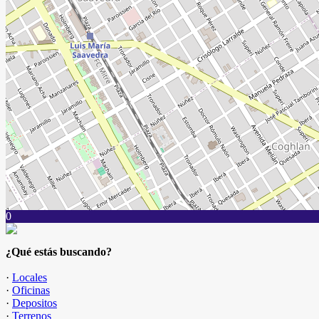
0
¿Qué estás buscando?
·
Locales
·
Oficinas
·
Depositos
·
Terrenos