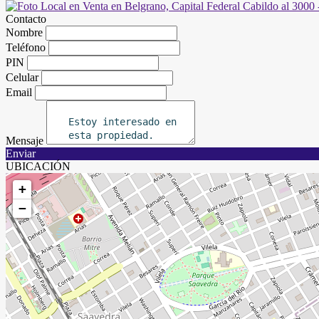
Contacto
Nombre
Teléfono
PIN
Celular
Email
Mensaje
Enviar
UBICACIÓN
+
−