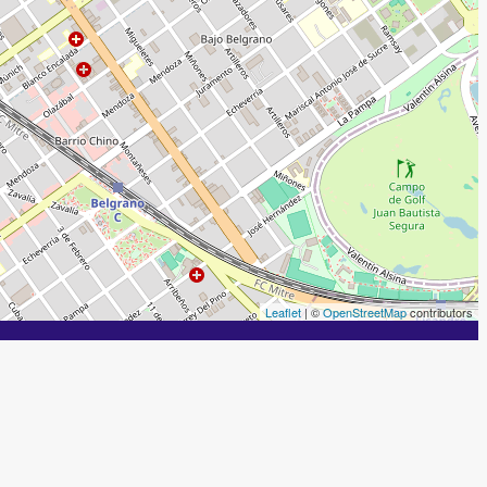
Leaflet
| ©
OpenStreetMap
contributors