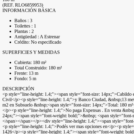
(REF. RLO6859953)
INFORMACIÓN BÁSICA
Baños : 3
Toilettes : 1
Plantas : 2
Antigüedad : A Estrenar
Crédito: No especificado
SUPERFICIES Y MEDIDAS
Cubierta: 180 m²
Total Construido: 180 m²
Frente: 13 m
Fondo: 5 m
DESCRIPCIÓN
<p style="line-height: 1.4;"><span style="font-size: 14px;">Cabild
Civil</p><p style="line-height: 1.4;">y Banco Ciudad, &nbsp;13 met
m2 en Subsuelo &nbsp;<span style="font-size: 14px;">Total: 180 m²</s
</p><p style="line-height: 1.4;">No paga Expensas . En venta &nb
24px;"><span style="font-weight: bold;">&nbsp; <span style="font-
</span></span></p><div style="line-height: 1.4;"><span style="fon
<p style="line-height: 1.4;">Podés ver mas opciones en</p><p st
1426</p><p style="line-height: 1.4;"><span style="font-weight: bo