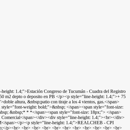
e-height: 1.4;">Estación Congreso de Tucumán - Cuadra del Registro
50 m2 depto o deposito en PB </p><p style="line-height: 1.4;">+ 75
oble altura, &nbsp;patio con tiraje a los 4 vientos, gas.</span>
tyle="font-weight: bold;">&nbsp; </span><span style="font-size:
nbsp; &nbsp;* * *</span><span style="font-size: 18px;"> </span>
; Comercial</span></div><div style="line-height: 1.4;"><br></div>
COM</span></p><p style="line-height: 1.4;">REALCHEB - CPI
nbsp;</p><br> <br> <br> <br> <br> <br> <br> <br> <br> <br> <br>