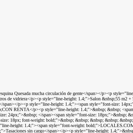
o esquina Quesada mucha circulación de gente</span></p><p style="lin
ros de vidriera</p><p style="line-height: 1.4;">Salon &nbsp;55 m2 + 
pan></p><p style="line-height: 1.4;"><span style="font-size: 14px;">d
sp;CON RENTA</p><p style="line-height: 1.4;">&nbsp; &nbsp; <span s
size: 24px;">&nbsp; </span><span style="font-size: 18px;">&nbsp; &
t-size: 18px; font-weight: bold;">&nbsp; &nbsp; &nbsp; &nbsp; &nbsp
yle="line-height: 1.4;"><span style="font-weight: bold;">LOCALES.
ld;">Tasaciones sin cargo</span></p><p style="line-height: 1.4;">&