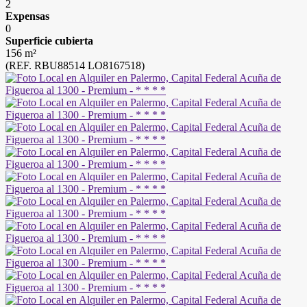
2
Expensas
0
Superficie cubierta
156 m²
(REF. RBU88514 LO8167518)