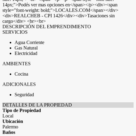
14px;">Podés ver mas opciones en</span></p><div><span
style="font-weight: bold;">LOCALES.COM</span></div>
<div>REALCHEB - CPI 1426</div><div>Tasaciones sin
cargo</div> <br><br>
DESCRIPCIÓN DEL EMPRENDIMIENTO
SERVICIOS
Agua Corriente
Gas Natural
Electricidad
AMBIENTES
Cocina
ADICIONALES
Seguridad
DETALLES DE LA PROPIEDAD
Tipo de Propiedad
Local
Ubicación
Palermo
Baños