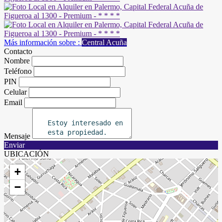
Más información sobre :
Central Acuña
Contacto
Nombre
Teléfono
PIN
Celular
Email
Mensaje
Enviar
UBICACIÓN
+
−