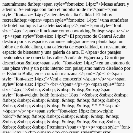
naturalmente.&nbsp;<span style="font-size: 14px;">Mesas afuera y
adentro. Se entrega con todo el mobiliario de m</span><span
style="font-size: 14px;">ateriales de alta Calidad. El lobby
recrea&nbsp;</span><span style="font-size: 14px;">una atmósfera
de hotel boutique. La cafetería&nbsp;</span><span style="font-
size: 14px;">puede funcionar como coworking.&nbsp;</span></p>
<p><span style="font-size: 14px;">El proyecto de Central Acuña
destaca por sus espacios comunes integradores en planta baja: un
lobby de doble altura, una cafetería de especialidad, un restaurante,
espacio de bienestar y una galería de arte. D</span>dos pasajes
peatonales que conecta las calles Acuña de Figueroa y Gorriti que
desembocan&nbsp;<span style="font-size: 14px;">en un entorno de
una plaza viva y un patio interno con paisajismo nativo diseñado por
el Estudio Bulla, en el corazón manzana.</span></p><p><span
style="font-size: 14px;">Vení a conocerlo!</span></p><p><span
style="font-size: 14px;"><br></span></p><p><span style="font-
size: 14px;">&nbsp; &nbsp; &nbsp; &nbsp;&nbsp;<span
style="font-weight: bold; font-size: 18px;">&nbsp; &nbsp; &nbsp;
&nbsp; &nbsp; &nbsp; &nbsp; &nbsp; &nbsp; &nbsp; &nbsp;
&nbsp; &nbsp; &nbsp; &nbsp; &nbsp; &nbsp; * * * *</span>
</span></p><p><span style="font-size: 18px; font-weight:
bold;">&nbsp; &nbsp; &nbsp; &nbsp; &nbsp; &nbsp; &nbsp;
&nbsp; &nbsp; &nbsp; &nbsp; &nbsp; &nbsp; &nbsp; &nbsp;
&nbsp; &nbsp; &nbsp; Premium</span></p><p><span style="font-
size: 14px;"><br></span></p><p><span style="font-size: