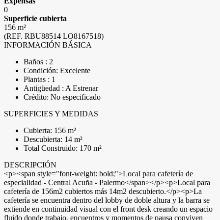
Expensas
0
Superficie cubierta
156 m²
(REF. RBU88514 LO8167518)
INFORMACIÓN BÁSICA
Baños : 2
Condición: Excelente
Plantas : 1
Antigüedad : A Estrenar
Crédito: No especificado
SUPERFICIES Y MEDIDAS
Cubierta: 156 m²
Descubierta: 14 m²
Total Construido: 170 m²
DESCRIPCIÓN
<p><span style="font-weight: bold;">Local para cafetería de
especialidad - Central Acuña - Palermo</span></p><p>Local para
cafetería de 156m2 cubiertos más 14m2 descubierto.</p><p>La
cafetería se encuentra dentro del lobby de doble altura y la barra se
extiende en continuidad visual con el front desk creando un espacio
fluido donde trabajo, encuentros y momentos de pausa conviven