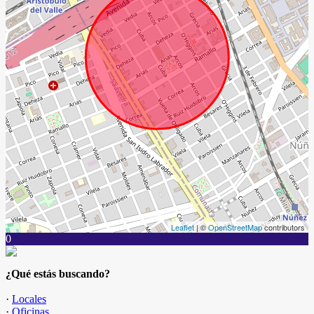
Leaflet
| ©
OpenStreetMap
contributors
0
¿Qué estás buscando?
·
Locales
·
Oficinas