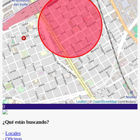
Leaflet
| ©
OpenStreetMap
contributors
0
¿Qué estás buscando?
·
Locales
·
Oficinas