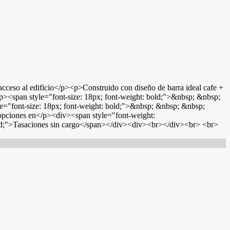
ceso al edificio</p><p>Construido con diseño de barra ideal cafe +
><span style="font-size: 18px; font-weight: bold;">&nbsp; &nbsp;
"font-size: 18px; font-weight: bold;">&nbsp; &nbsp; &nbsp;
ciones en</p><div><span style="font-weight:
>Tasaciones sin cargo</span></div><div><br></div><br> <br>