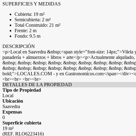
SUPERFICIES Y MEDIDAS
Cubierta: 19 m²
Semicubierta: 2 m²
Total Construido: 21 m²
Frente: 2 m
Fondo: 9.5 m
DESCRIPCIÓN
<p>Local en Saavedra &nbsp;<span style="font-size: 14px;">Vilela y
panadería + almuerzos + libros + arte</p><p>Actualmente alquilado
&nbsp; &nbsp; &nbsp; &nbsp; &nbsp; &nbsp; &nbsp; &nbsp; &nbsp;
&nbsp; &nbsp; &nbsp; &nbsp; &nbsp; &nbsp; &nbsp; &nbsp; &nbsp
bold;">LOCALES.COM - y en Gastronomícos.com</span></div><di
<br><br> <br><br>
DETALLES DE LA PROPIEDAD
Tipo de Propiedad
Local
Ubicación
Saavedra
Expensas
0
Superficie cubierta
19 m²
(REF. RLO6223416)