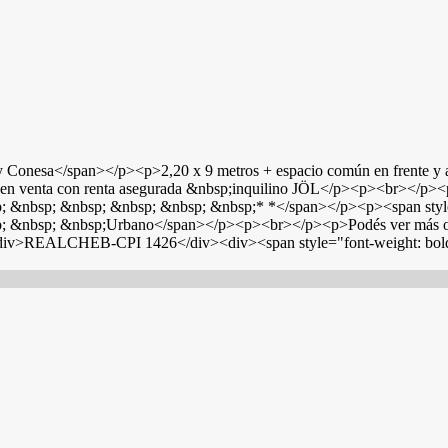
 Conesa</span></p><p>2,20 x 9 metros + espacio común en frente y ac
, en venta con renta asegurada &nbsp;inquilino JÖL</p><p><br></p><p
 &nbsp; &nbsp; &nbsp; &nbsp; &nbsp;* *</span></p><p><span style=
; &nbsp; &nbsp;Urbano</span></p><p><br></p><p>Podés ver más op
v>REALCHEB-CPI 1426</div><div><span style="font-weight: bold;"