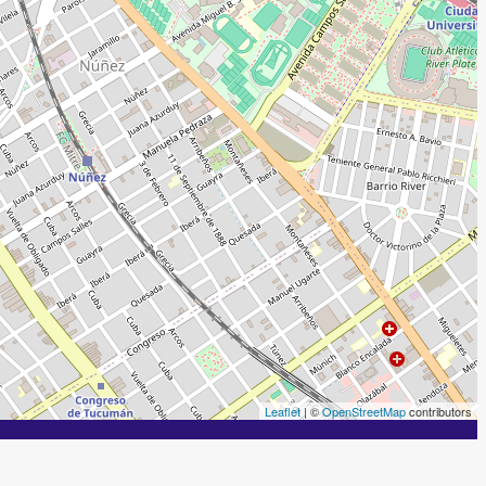
Leaflet
| ©
OpenStreetMap
contributors