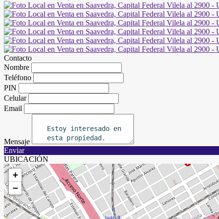
Contacto
Nombre
Teléfono
PIN
Celular
Email
Mensaje
Enviar
UBICACIÓN
+
−